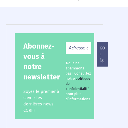
for:
Abonnez-
vous à
Nous ne
notre
spammons
pas ! Consultez
newsletter
notre
politique
de
confidentialité
Soyez le premier à
pour plus
savoir les
d’informations.
dernières news
CORFF