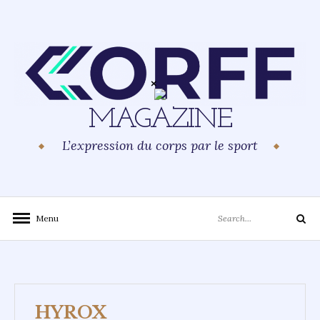
Skip
to
content
MAGAZINE
L’expression du corps par le sport
Search
Menu
Search
for:
HYROX