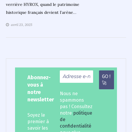
verrière HYROX, quand le patrimoine
historique français devient l’arène…
avril 23, 2025
Abonnez-
vous à
notre
Nous ne
newsletter
spammons
pas ! Consultez
notre
politique
Soyez le
de
premier à
confidentialité
savoir les