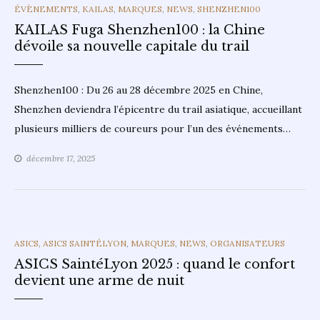
CATEGORIES
ÉVÈNEMENTS
,
KAILAS
,
MARQUES
,
NEWS
,
SHENZHEN100
KAILAS Fuga Shenzhen100 : la Chine
dévoile sa nouvelle capitale du trail
Shenzhen100 : Du 26 au 28 décembre 2025 en Chine,
Shenzhen deviendra l’épicentre du trail asiatique, accueillant
plusieurs milliers de coureurs pour l’un des événements…
décembre 17, 2025
CATEGORIES
ASICS
,
ASICS SAINTÉLYON
,
MARQUES
,
NEWS
,
ORGANISATEURS
ASICS SaintéLyon 2025 : quand le confort
devient une arme de nuit