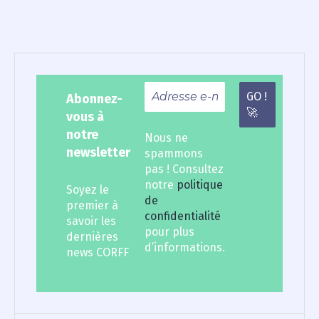
des
articles
Abonnez-
vous à
notre
Nous ne
newsletter
spammons
pas ! Consultez
notre
politique
Soyez le
de
premier à
confidentialité
savoir les
pour plus
dernières
d’informations.
news CORFF