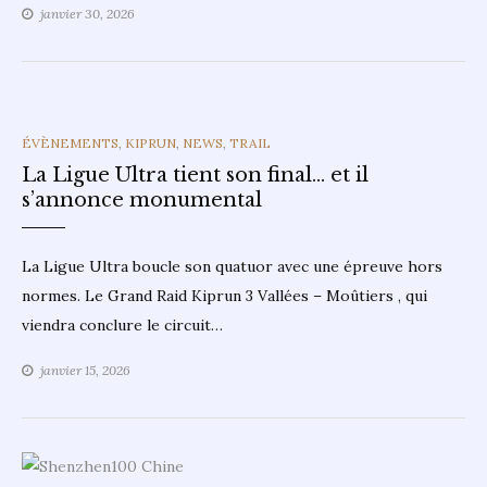
janvier 30, 2026
CATEGORIES
ÉVÈNEMENTS
,
KIPRUN
,
NEWS
,
TRAIL
La Ligue Ultra tient son final… et il
s’annonce monumental
La Ligue Ultra boucle son quatuor avec une épreuve hors
normes. Le Grand Raid Kiprun 3 Vallées – Moûtiers , qui
viendra conclure le circuit…
janvier 15, 2026