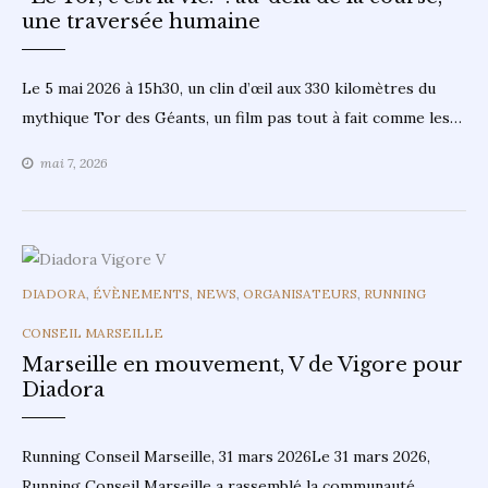
une traversée humaine
Le 5 mai 2026 à 15h30, un clin d’œil aux 330 kilomètres du
mythique Tor des Géants, un film pas tout à fait comme les…
mai 7, 2026
CATEGORIES
DIADORA
,
ÉVÈNEMENTS
,
NEWS
,
ORGANISATEURS
,
RUNNING
CONSEIL MARSEILLE
Marseille en mouvement, V de Vigore pour
Diadora
Running Conseil Marseille, 31 mars 2026Le 31 mars 2026,
Running Conseil Marseille a rassemblé la communauté