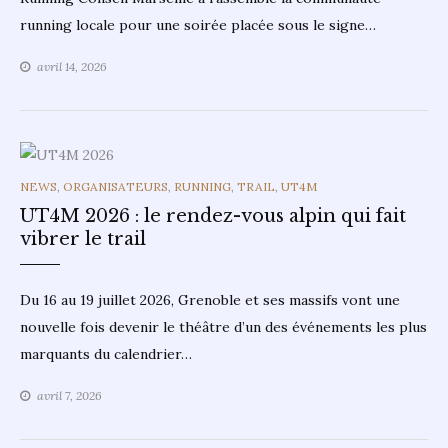
running locale pour une soirée placée sous le signe…
avril 14, 2026
CATEGORIES
NEWS
,
ORGANISATEURS
,
RUNNING
,
TRAIL
,
UT4M
UT4M 2026 : le rendez-vous alpin qui fait
vibrer le trail
Du 16 au 19 juillet 2026, Grenoble et ses massifs vont une
nouvelle fois devenir le théâtre d’un des événements les plus
marquants du calendrier…
avril 7, 2026