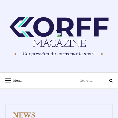
Skip
to
content
MAGAZINE
L’expression du corps par le sport
Search
Menu
Search
for:
NEWS