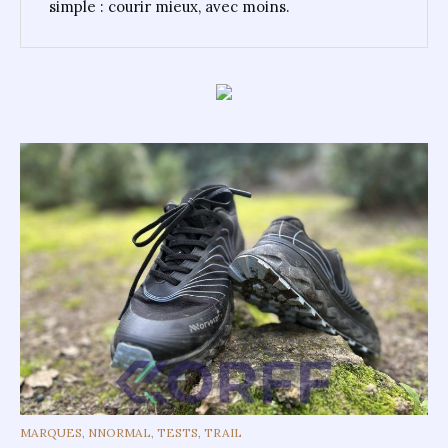
simple : courir mieux, avec moins.
CATEGORIES
MARQUES
,
NNORMAL
,
TESTS
,
TRAIL