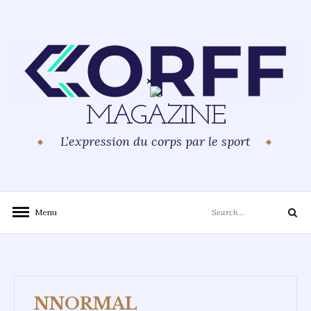
Skip
to
content
MAGAZINE
L’expression du corps par le sport
Search
Menu
Search
for:
NNORMAL