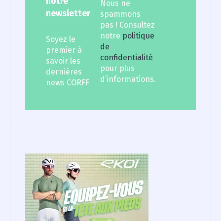
notre
Nous ne
newsletter
spammons
pas ! Consultez
notre
politique
Soyez le
de
premier à
confidentialité
savoir les
pour plus
dernières
d’informations.
news CORFF