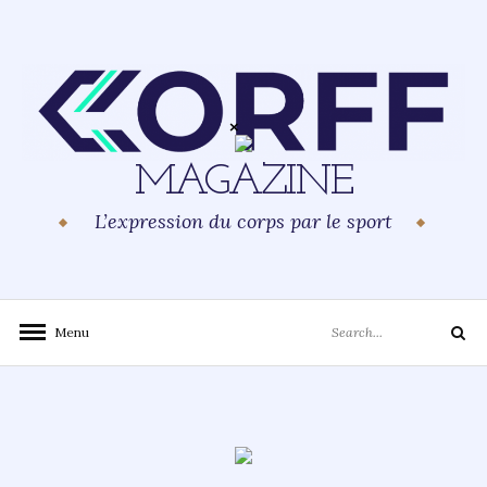
Skip
to
content
MAGAZINE
L’expression du corps par le sport
Search
Menu
Search
for: