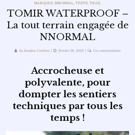
CATEGORIES
MARQUES
,
NNORMAL
,
TESTS
,
TRAIL
TOMIR WATERPROOF –
La tout terrain engagée de
NNORMAL
sur
by
Sandra Cochini
février 28, 2025
Un commentaire
TOMIR
WATERP
Accrocheuse et
–
La
polyvalente, pour
tout
dompter les sentiers
terrain
engagée
techniques par tous les
de
NNORM
temps !