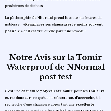
produirons de déchets.
La
philosophie de NNormal
prend là toute ses lettres de
noblesse : «
Remplacer ses chaussures le moins souvent
possible
» et il est vrai qu’elle parait increvable !
Notre Avis sur la
Tomir
Waterproof de NNormal
post test
C’est une
chaussure polyvalente
taillée pour les
traileurs
et randonneurs
en quête de
robustesse, d’accroche
, à la
recherche d’une chaussure apportant une
excellente
protection
en matière d’
étanchéité
et pour
tout type de