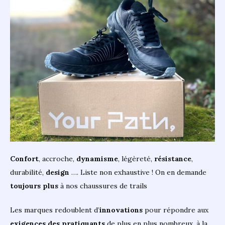
Confort
, accroche,
dynamisme
, légèreté,
résistance
,
durabilité,
design
…. Liste non exhaustive ! On en demande
toujours
plus
à nos chaussures de trails
Les marques redoublent d’
innovations
pour répondre aux
exigences des pratiquants
de plus en plus nombreux, à la