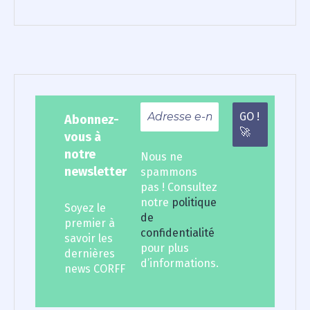
Abonnez-
vous à
notre
Nous ne
newsletter
spammons
pas ! Consultez
notre
politique
Soyez le
de
premier à
confidentialité
savoir les
pour plus
dernières
d’informations.
news CORFF