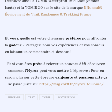
Découvre aussi la TOMIR Waterproff Mid Boot (version
haute) et la TOMIR 2.0 sur le site de la marque
NNormal®
Équipement de Trail, Randonnée & Trekking France
Et
vous
, quelle est votre chaussure
préférée
pour affronter
la
gadoue
? Partagez-nous vos expériences et vos conseils
en laissant un commentaire ci-dessous !
Et si vous êtes
prêt
s à relever un nouveau
défi
, découvrez
comment
l’Hyrox
peut vous mettre à l’épreuve : Pour en
savoir plus sur cette épreuve
exigeante
et
passionnante
ça
se passe juste ici :
https://mag.corff.fr/hyrox-toulouse/
NNORMAL
TEST
TOMIR
WATERPROOF
Navigation