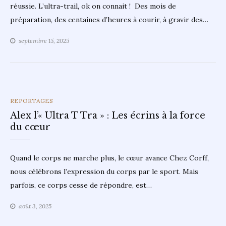
réussie. L’ultra-trail, ok on connait ! Des mois de
préparation, des centaines d’heures à courir, à gravir des…
septembre 15, 2025
CATEGORIES
REPORTAGES
Alex l’« Ultra T Tra » : Les écrins à la force
du cœur
Quand le corps ne marche plus, le cœur avance Chez Corff,
nous célébrons l’expression du corps par le sport. Mais
parfois, ce corps cesse de répondre, est…
août 3, 2025