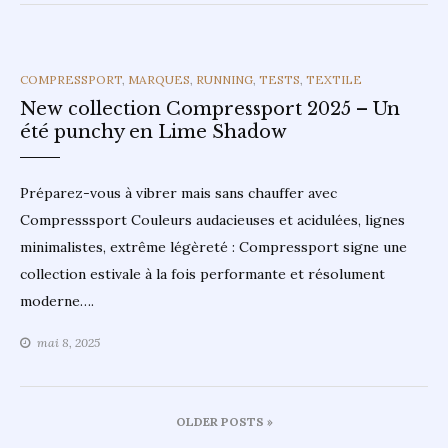
CATEGORIES
COMPRESSPORT
,
MARQUES
,
RUNNING
,
TESTS
,
TEXTILE
New collection Compressport 2025 – Un
été punchy en Lime Shadow
Préparez-vous à vibrer mais sans chauffer avec
Compresssport Couleurs audacieuses et acidulées, lignes
minimalistes, extrême légèreté : Compressport signe une
collection estivale à la fois performante et résolument
moderne….
mai 8, 2025
Navigation
OLDER POSTS »
des