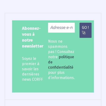
articles
Abonnez-
vous à
notre
Nous ne
newsletter
spammons
pas ! Consultez
notre
politique
Soyez le
de
premier à
confidentialité
savoir les
pour plus
dernières
d’informations.
news CORFF