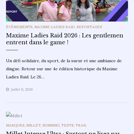
CATEGORIES
ÉVÈNEMENTS
,
MAXIME LADIES RAID
,
REPORTAGES
Maxime Ladies Raid 2026 : Les gentlemen
entrent dans le game !
Un défi solidaire, du sport, de la sueur et une ambiance de
dingue. Retour sur une 4e édition historique du Maxime
Ladies Raid. Le 26…
juillet 11, 2026
CATEGORIES
MARQUES
,
MILLET
,
RUNNING
,
TESTS
,
TRAIL
Millet Intense Ultra : Surtout ne lisez pas