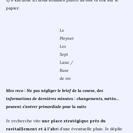
5/6 km donc ici nous sommes plutôt au 68k vs 63k sur le
papier.
Le
Pleynet
Les
Sept
Laux /
Base
de vie
Mes reco :
Ne pas négliger le brief de la course, des
informations de dernières minutes : changements, météo…
peuvent s’avérer primordiale pour la suite
Je recherche vite
une place stratégique près du
ravitaillement et à l’abr
i d’une éventuelle pluie. Je déplie