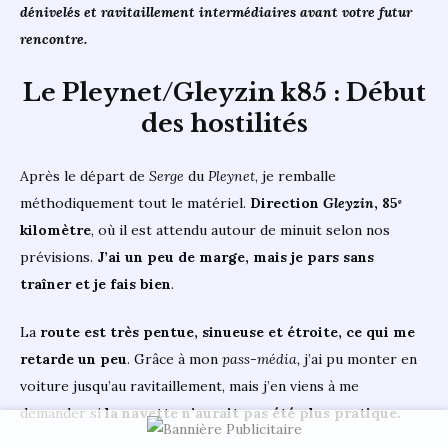
dénivelés et ravitaillement intermédiaires avant votre futur
rencontre.
Le Pleynet/Gleyzin k85 : Début
des hostilités
Après le départ de
Serge
du
Pleynet
, je remballe
méthodiquement tout le matériel.
Direction
Gleyzin
, 85ᵉ
kilomètre
, où il est attendu autour de minuit selon nos
prévisions.
J’ai un peu de marge, mais je pars sans
traîner et je fais bien
.
La
route est très pentue, sinueuse et étroite, ce qui me
retarde un peu
. Grâce à mon
pass-média,
j’ai pu monter en
voiture jusqu’au ravitaillement, mais j’en viens à me
demander si
la navette n’aurait pas été plus pratique.