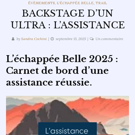
CATEGORIES
ÉVÈNEMENTS
,
L'ÉCHAPPÉE BELLE
,
TRAIL
BACKSTAGE D’UN
ULTRA : L’ASSISTANCE
sur
by
Sandra Cochini
septembre 15, 2025
Un commentaire
BACKS
D’UN
L’échappée Belle 2025 :
ULTRA
:
Carnet de bord d’une
L’ASSI
assistance réussie.