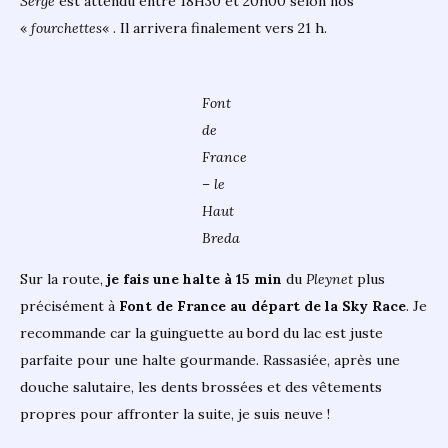
Serge
est attendu entre 18H30 et 20h00 selon nos
«
fourchettes
« . Il arrivera finalement vers 21 h.
Font
de
France
– le
Haut
Breda
Sur la route,
je fais une halte à 15 min
du
Pleynet
plus
précisément à
Font de France au départ de la Sky Race
. Je
recommande car la guinguette au bord du lac est juste
parfaite pour une halte gourmande. Rassasiée, après une
douche salutaire, les dents brossées et des vêtements
propres pour affronter la suite, je suis neuve !