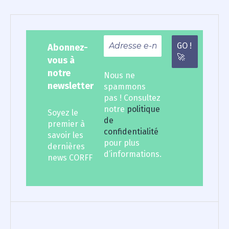
Abonnez-
vous à
notre
Nous ne
newsletter
spammons
pas ! Consultez
notre
politique
Soyez le
de
premier à
confidentialité
savoir les
pour plus
dernières
d’informations.
news CORFF