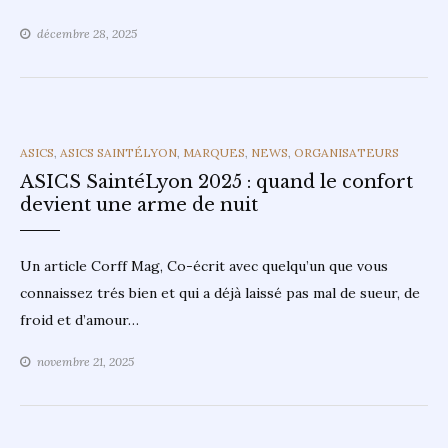
décembre 28, 2025
CATEGORIES
ASICS
,
ASICS SAINTÉLYON
,
MARQUES
,
NEWS
,
ORGANISATEURS
ASICS SaintéLyon 2025 : quand le confort
devient une arme de nuit
Un article Corff Mag, Co-écrit avec quelqu’un que vous
connaissez trés bien et qui a déjà laissé pas mal de sueur, de
froid et d’amour…
novembre 21, 2025