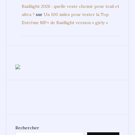
Black Diamond Distance Carbon Z FKT : Vitesse
et compet'
sur
Du rocher au sentier: Black
Diamond fait briller le trail
Défi de Monte-Cristo : 10 000 raisons de
plonger à Marseille
sur
Le Défi de Monte-
Cristo 2025 : Une conférence qui annonce LE
rendez-vous nautique de l’année à Marseille
Raidlight 2026 : quelle veste choisir pour trail et
ultra ?
sur
Un 100 miles pour tester la Top
Extrême MP+ de Raidlight version « girly »