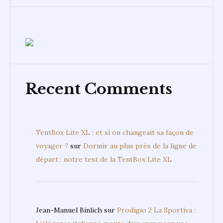
Comparatif frontales trail
2026 : Black Diamond, Go’Lum,
Pet...
4.7k views
KAILAS : Pourquoi tout le monde s’intéresse au
modèle...
1.3k views