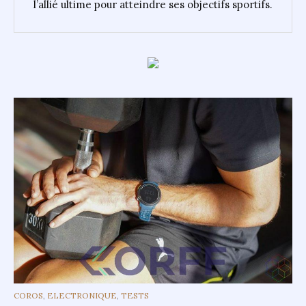
l’allié ultime pour atteindre ses objectifs sportifs.
CATEGORIES
COROS
,
ELECTRONIQUE
,
TESTS