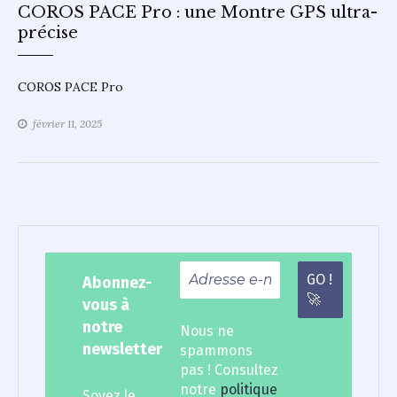
COROS PACE Pro : une Montre GPS ultra-
précise
COROS PACE Pro
février 11, 2025
Abonnez-
vous à
notre
Nous ne
newsletter
spammons
pas ! Consultez
notre
politique
Soyez le