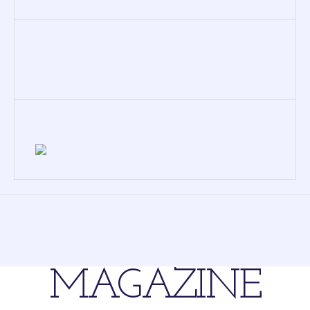
24.43 views per day
L’HYROX Paris a fait vibrer la Nef du Grand
Palais
15.30 views per day
Shokz OpenFit 2 Plus : L’arme secrète des
sportifs connectés
7.29 views per day