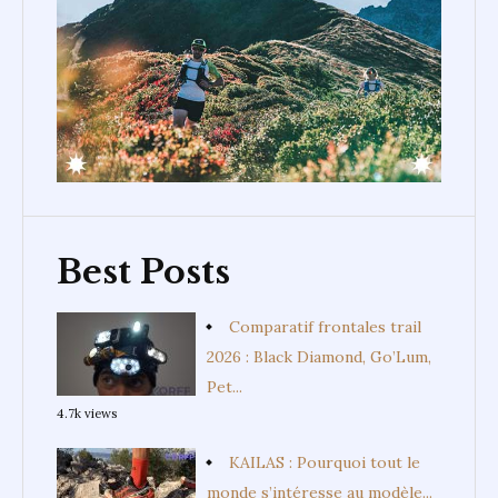
Best Posts
Comparatif frontales trail
2026 : Black Diamond, Go’Lum,
Pet...
4.7k views
KAILAS : Pourquoi tout le
monde s’intéresse au modèle...