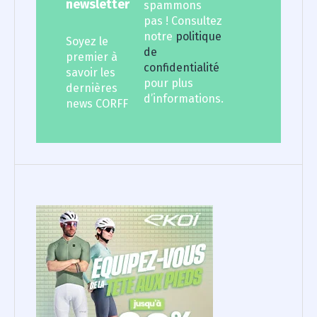
newsletter
spammons
pas ! Consultez
notre
politique
Soyez le
de
premier à
confidentialité
savoir les
pour plus
dernières
d’informations.
news CORFF