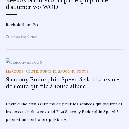
Reebok Nano Pro : la paire qui promet
d’allumer vos WOD
Reebok Nano Pro
novembre 5, 2025
CATEGORIES
MARQUES
,
ROUTE
,
RUNNING
,
SAUCONY
,
TESTS
Saucony Endorphin Speed 5 : la chaussure
de route qui file à toute allure
Envie d’une chaussure taillée pour les séances qui piquent et
les dossards du week‑end ? La Saucony Endorphin Speed 5
promet un combo propulsion +…