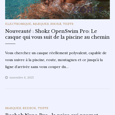
CATEGORIES
ELECTRONIQUE
,
MARQUES
,
SHOKZ
,
TESTS
Nouveauté : Shokz OpenSwim Pro: Le
casque qui vous suit de la piscine au chemin
Vous cherchez un casque réellement polyvalent, capable de
vous suivre à la piscine, route, montagnes et ce jusqu’à la
ligne d’arrivée sans vous couper du…
novembre 8, 2025
CATEGORIES
MARQUES
,
REEBOK
,
TESTS