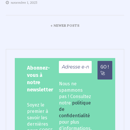
novembre 1, 2025
Navigation
« NEWER POSTS
des
articles
Abonnez-
vous à
notre
Nous ne
newsletter
spammons
pas ! Consultez
notre
politique
Soyez le
de
premier à
confidentialité
savoir les
pour plus
dernières
d’informations.