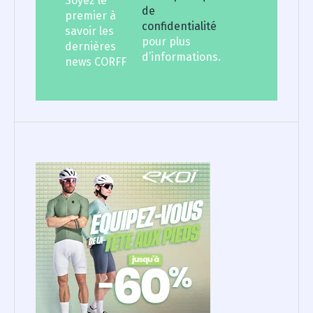
Soyez le
de
premier à
confidentialité
savoir les
pour plus
dernières
d’informations.
news CORFF