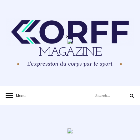
Skip
to
content
MAGAZINE
L’expression du corps par le sport
Search
Menu
Search
for: