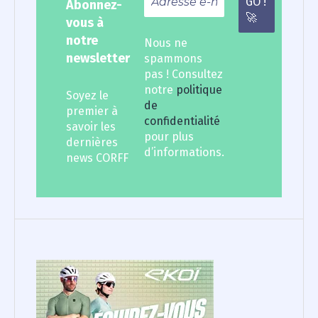
Abonnez-
vous à
notre
Nous ne
newsletter
spammons
pas ! Consultez
notre
politique
Soyez le
de
premier à
confidentialité
savoir les
pour plus
dernières
d’informations.
news CORFF