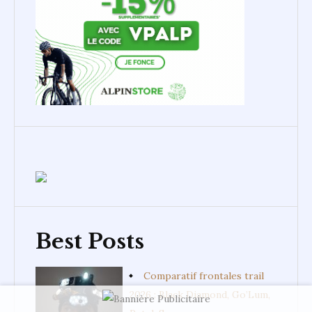
Best Posts
Comparatif frontales trail
2026 : Black Diamond, Go’Lum,