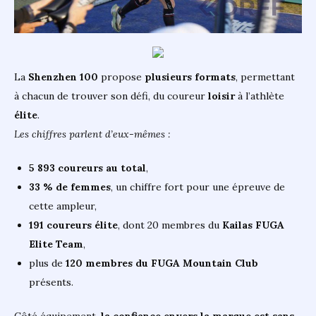
La
Shenzhen 100
propose
plusieurs formats
, permettant
à chacun de trouver son défi, du coureur
loisir
à l’athlète
élite
.
Les chiffres parlent d’eux-mêmes :
5 893 coureurs au total
,
33 % de femmes
, un chiffre fort pour une épreuve de
cette ampleur,
191 coureurs élite
, dont 20 membres du
Kailas FUGA
Elite Team
,
plus de
120 membres du FUGA Mountain Club
présents.
Côté équipement,
la confiance envers la marque est sans