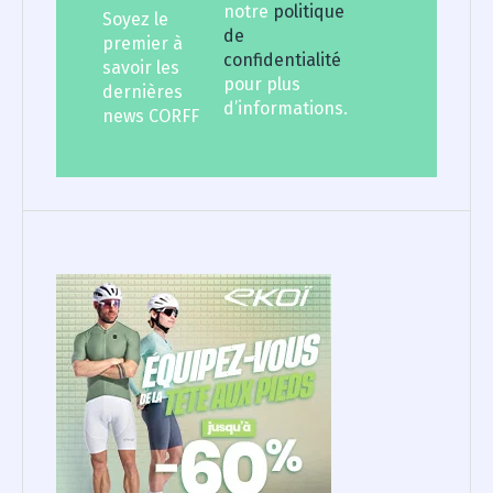
notre
politique
Soyez le
de
premier à
confidentialité
savoir les
pour plus
dernières
d’informations.
news CORFF