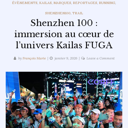
CATEGORIES
ÉVÈNEMENTS
,
KAILAS
,
MARQUES
,
REPORTAGES
,
RUNNING
,
SHENZHEN100
,
TRAIL
Shenzhen 100 :
immersion au cœur de
l’univers Kailas FUGA
on
by
François Marie
janvier 9, 2026
Leave a Comment
Shenzhe
100
:
immersi
au
cœur
de
l’univers
Kailas
FUGA