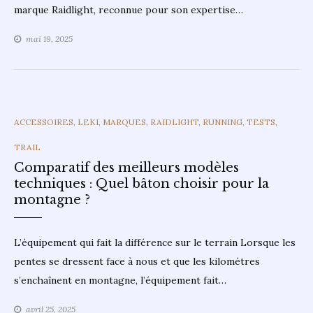
marque Raidlight, reconnue pour son expertise…
mai 19, 2025
CATEGORIES
ACCESSOIRES
,
LEKI
,
MARQUES
,
RAIDLIGHT
,
RUNNING
,
TESTS
,
TRAIL
Comparatif des meilleurs modèles
techniques : Quel bâton choisir pour la
montagne ?
L’équipement qui fait la différence sur le terrain Lorsque les
pentes se dressent face à nous et que les kilomètres
s’enchaînent en montagne, l’équipement fait…
avril 25, 2025