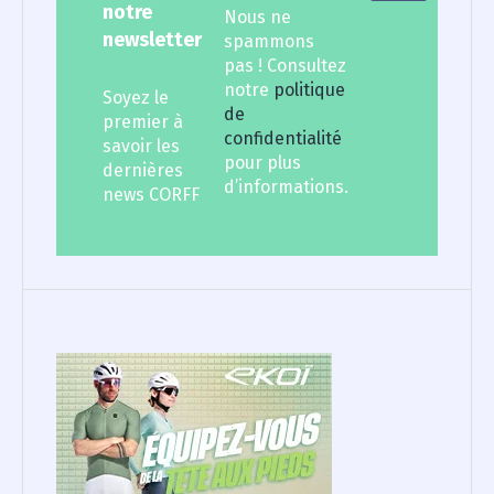
notre
Nous ne
newsletter
spammons
pas ! Consultez
notre
politique
Soyez le
de
premier à
confidentialité
savoir les
pour plus
dernières
d’informations.
news CORFF