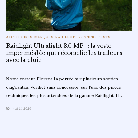
CATEGORIES
ACCESSOIRES
,
MARQUES
,
RAIDLIGHT
,
RUNNING
,
TESTS
Raidlight Ultralight 3.0 MP+ : la veste
imperméable qui réconcilie les traileurs
avec la pluie
Notre testeur Florent l’a portée sur plusieurs sorties
exigeantes. Verdict sans concession sur l’une des pièces
techniques les plus attendues de la gamme Raidlight. Il…
mai 11, 2026