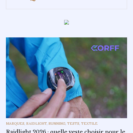
CATEGORIES
MARQUES
,
RAIDLIGHT
,
RUNNING
,
TESTS
,
TEXTILE
Raidlight 2026 : quelle veste choisir pour le