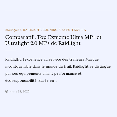
CATEGORIES
MARQUES
,
RAIDLIGHT
,
RUNNING
,
TESTS
,
TEXTILE
Comparatif : Top Extreme Ultra MP+ et
Ultralight 2.0 MP+ de Raidlight
Raidlight, l’excellence au service des traileurs Marque
incontournable dans le monde du trail, Raidlight se distingue
par ses équipements alliant performance et
écoresponsabilité. Basée en…
mars 28, 2025