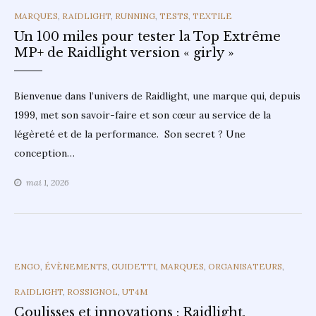
CATEGORIES
MARQUES
,
RAIDLIGHT
,
RUNNING
,
TESTS
,
TEXTILE
Un 100 miles pour tester la Top Extrême
MP+ de Raidlight version « girly »
Bienvenue dans l’univers de Raidlight, une marque qui, depuis
1999, met son savoir-faire et son cœur au service de la
légèreté et de la performance. Son secret ? Une
conception…
mai 1, 2026
CATEGORIES
ENGO
,
ÉVÈNEMENTS
,
GUIDETTI
,
MARQUES
,
ORGANISATEURS
,
RAIDLIGHT
,
ROSSIGNOL
,
UT4M
Coulisses et innovations : Raidlight,