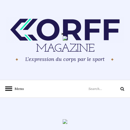
Skip
to
content
MAGAZINE
L’expression du corps par le sport
Search
Menu
Search
for: