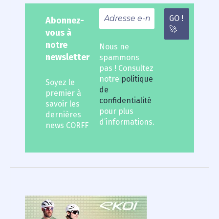
Abonnez-
vous à
notre
Nous ne
newsletter
spammons
pas ! Consultez
notre
politique
Soyez le
de
premier à
confidentialité
savoir les
pour plus
dernières
d’informations.
news CORFF