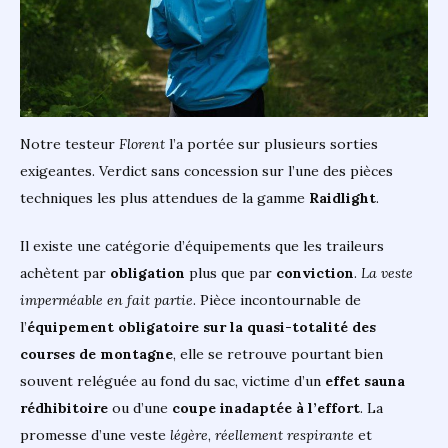
qui
réconcilie
les
traileurs
avec
la
pluie
Notre testeur
Florent
l’a portée sur plusieurs sorties
exigeantes. Verdict sans concession sur l’une des pièces
techniques les plus attendues de la gamme
Raidlight
.
Il existe une catégorie d’équipements que les traileurs
achètent par
obligation
plus que par
conviction
.
La veste
imperméable en fait partie
. Pièce incontournable de
l’
équipement obligatoire sur la quasi-totalité des
courses de montagne
, elle se retrouve pourtant bien
souvent reléguée au fond du sac, victime d’un
effet sauna
rédhibitoire
ou d’une
coupe inadaptée à l’effort
. La
promesse d’une veste
légère
,
réellement respirante
et