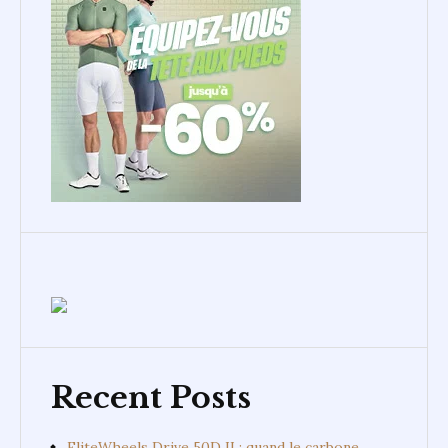
Recent Posts
EliteWheels Drive 50D II : quand le carbone