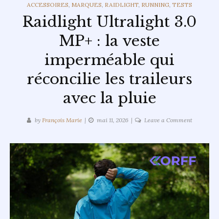
CATEGORIES
ACCESSOIRES
,
MARQUES
,
RAIDLIGHT
,
RUNNING
,
TESTS
Raidlight Ultralight 3.0
MP+ : la veste
imperméable qui
réconcilie les traileurs
avec la pluie
on
by
François Marie
mai 11, 2026
Leave a Comment
Raidlight
Ultralight
3.0
MP+
:
la
veste
imperméa