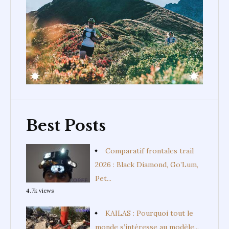
Best Posts
Comparatif frontales trail
2026 : Black Diamond, Go’Lum,
Pet...
4.7k views
KAILAS : Pourquoi tout le
monde s’intéresse au modèle...