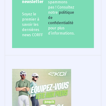
newsletter
spammons
pas ! Consultez
notre
politique
Soyez le
de
premier à
confidentialité
savoir les
pour plus
dernières
d’informations.
news CORFF