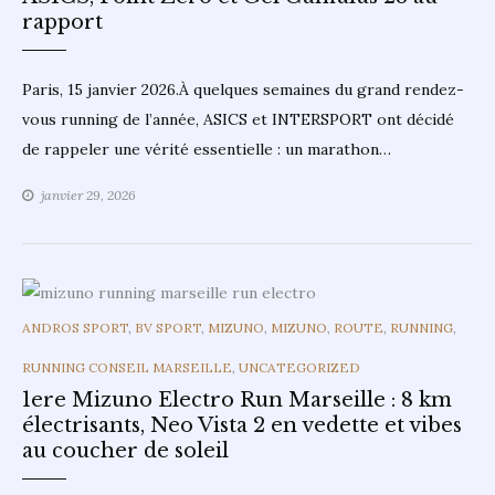
rapport
Paris, 15 janvier 2026.À quelques semaines du grand rendez-
vous running de l’année, ASICS et INTERSPORT ont décidé
de rappeler une vérité essentielle : un marathon…
janvier 29, 2026
CATEGORIES
ANDROS SPORT
,
BV SPORT
,
MIZUNO
,
MIZUNO
,
ROUTE
,
RUNNING
,
RUNNING CONSEIL MARSEILLE
,
UNCATEGORIZED
1ere Mizuno Electro Run Marseille : 8 km
électrisants, Neo Vista 2 en vedette et vibes
au coucher de soleil