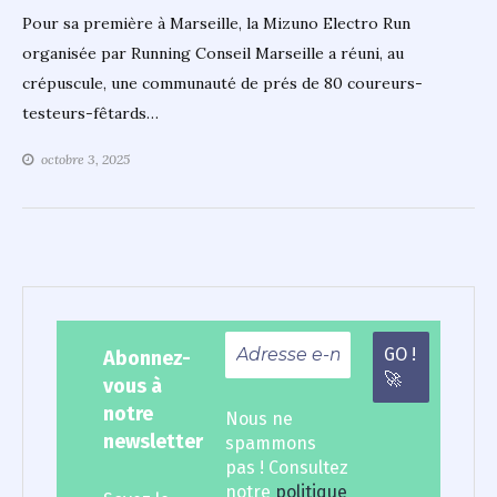
Pour sa première à Marseille, la Mizuno Electro Run
organisée par Running Conseil Marseille a réuni, au
crépuscule, une communauté de prés de 80 coureurs-
testeurs-fêtards…
octobre 3, 2025
Abonnez-
vous à
notre
Nous ne
newsletter
spammons
pas ! Consultez
notre
politique