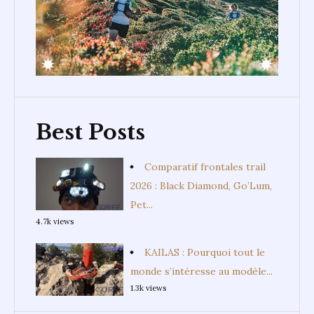
Best Posts
Comparatif frontales trail
2026 : Black Diamond, Go’Lum,
Pet...
4.7k views
KAILAS : Pourquoi tout le
monde s’intéresse au modèle...
1.3k views