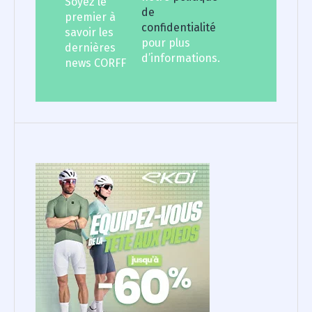
Soyez le
de
premier à
confidentialité
savoir les
pour plus
dernières
d’informations.
news CORFF