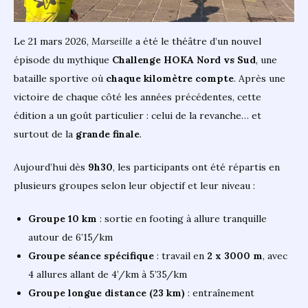
la
Mach
7
Le 21 mars 2026,
Marseille
a été le théâtre d’un nouvel
épisode du mythique
Challenge HOKA Nord vs Sud
, une
bataille sportive où
chaque kilomètre compte
. Après une
victoire de chaque côté les années précédentes, cette
édition a un goût particulier : celui de la revanche… et
surtout de la
grande finale
.
Aujourd’hui dès
9h30
, les participants ont été répartis en
plusieurs groupes selon leur objectif et leur niveau :
Groupe 10 km
: sortie en footing à allure tranquille
autour de 6’15/km
Groupe séance spécifique
: travail en
2 x 3000 m
, avec
4 allures allant de 4’/km à 5’35/km
Groupe longue distance (23 km)
: entraînement