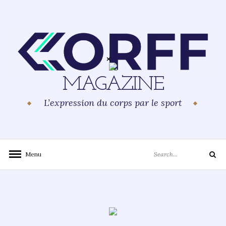
Skip
to
content
MAGAZINE
L’expression du corps par le sport
Search
Menu
Search
for: