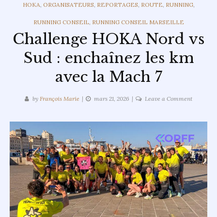
CATEGORIES
HOKA
,
ORGANISATEURS
,
REPORTAGES
,
ROUTE
,
RUNNING
,
RUNNING CONSEIL
,
RUNNING CONSEIL MARSEILLE
Challenge HOKA Nord vs
Sud : enchaînez les km
avec la Mach 7
on
by
François Marie
mars 21, 2026
Leave a Comment
Challeng
HOKA
Nord
vs
Sud
:
enchaîne
les
km
avec