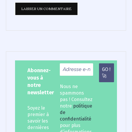
Abonnez-
vous à
notre
Nous ne
newsletter
spammons
pas ! Consultez
notre
politique
Soyez le
de
premier à
confidentialité
savoir les
pour plus
dernières
d’informations.