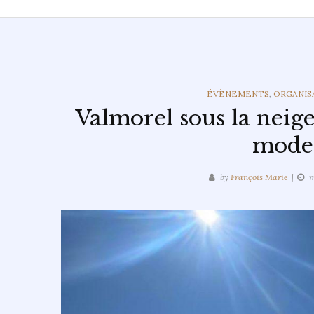
CATEGORIES
ÉVÈNEMENTS
,
ORGANIS
Valmorel sous la neig
mode
by
François Marie
m