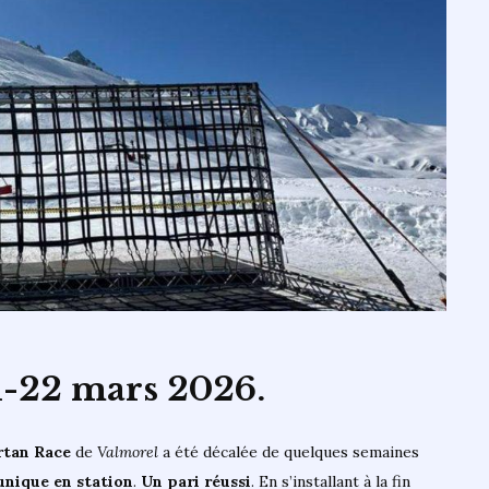
en
mode
extrême
1-22 mars 2026.
rtan Race
de
Valmorel
a été décalée de quelques semaines
unique en station
.
Un pari réussi
. En s’installant à la fin