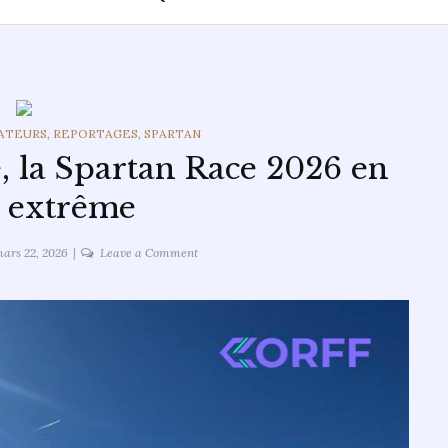
ATEURS
,
REPORTAGES
,
SPARTAN
e, la Spartan Race 2026 en
 extrême
on
ars 22, 2026
Leave a Comment
Valmorel
sous
la
neige,
la
Spartan
Race
2026