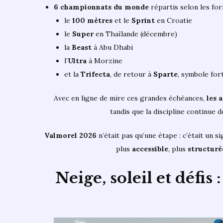
6 championnats du monde
répartis selon les for
le
100 mètres
et le
Sprint
en Croatie
le
Super
en Thaïlande (décembre)
la
Beast
à Abu Dhabi
l’
Ultra
à Morzine
et la
Trifecta
, de retour à
Sparte
, symbole for
Avec en ligne de mire ces grandes échéances,
les a
tandis que la discipline continue d
Valmorel 2026
n’était pas qu’une étape : c’était un si
plus
accessible
, plus
structuré
Neige, soleil et défi