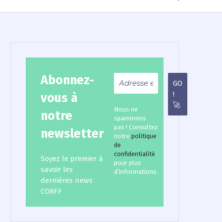
for:
Abonnez-
vous à
Nous ne
notre
spammons
pas ! Consultez
newsletter
notre
politique
de
confidentialité
Soyez le premier à
pour plus
savoir les
d’informations.
dernières news
CORFF