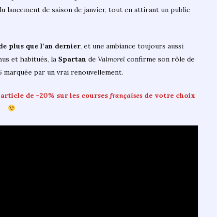
u lancement de saison de janvier, tout en attirant un public
de plus que l’an dernier
, et une ambiance toujours aussi
us et habitués, la
Spartan
de
Valmorel
confirme son rôle de
26 marquée par un vrai renouvellement.
’article de -20% sur les courses
françaises
de votre choix