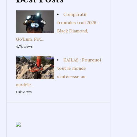
Comparatif
frontales trail 2026 :
Black Diamond,
Go’Lum, Pet...
4.7k views
KAILAS : Pourquoi
tout le monde
s’intéresse au
modèle...
1.3k views