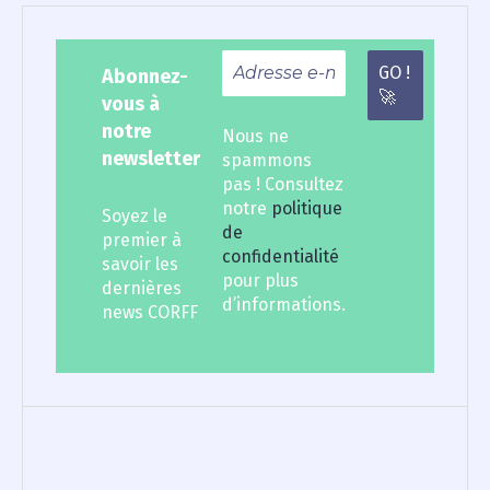
Abonnez-
vous à
notre
Nous ne
newsletter
spammons
pas ! Consultez
notre
politique
Soyez le
de
premier à
confidentialité
savoir les
pour plus
dernières
d’informations.
news CORFF