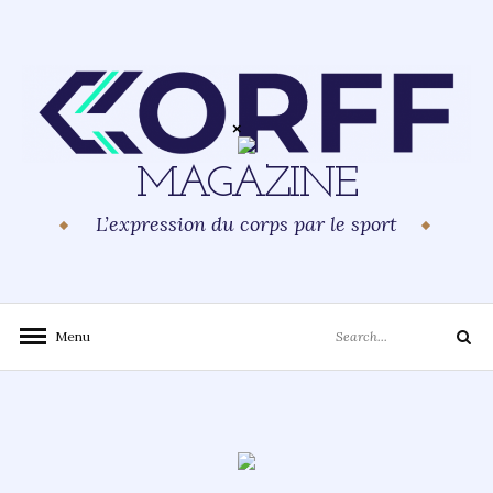
Skip
to
content
MAGAZINE
L’expression du corps par le sport
Search
Menu
Search
for: