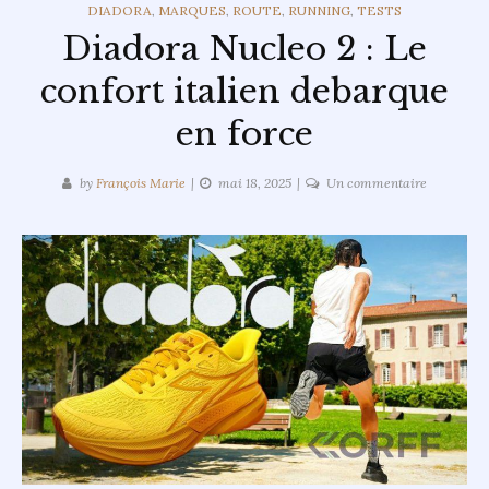
CATEGORIES
DIADORA
,
MARQUES
,
ROUTE
,
RUNNING
,
TESTS
Diadora Nucleo 2 : Le
confort italien debarque
en force
sur
by
François Marie
mai 18, 2025
Un commentaire
Diadora
Nucleo
2
:
Le
confort
italien
debarque
en
force