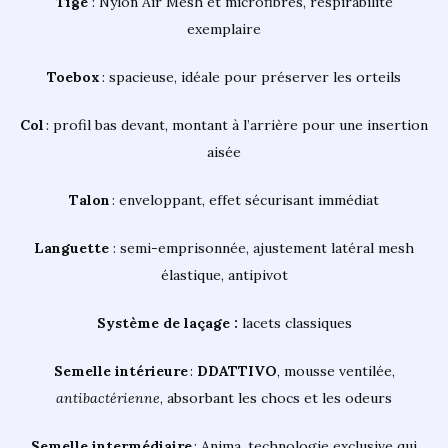
Tige
: Nylon Air Mesh et microfibres, respirabilité
exemplaire
Toebox
: spacieuse, idéale pour préserver les orteils
Col
: profil bas devant, montant à l’arrière pour une insertion
aisée
Talon
: enveloppant, effet sécurisant immédiat
Languette
: semi-emprisonnée, ajustement latéral mesh
élastique, antipivot
Système de laçage :
lacets classiques
Semelle intérieure
:
DDATTIVO
, mousse ventilée,
antibactérienne
, absorbant les chocs et les odeurs
Semelle intermédiaire
: Anima, technologie exclusive qui