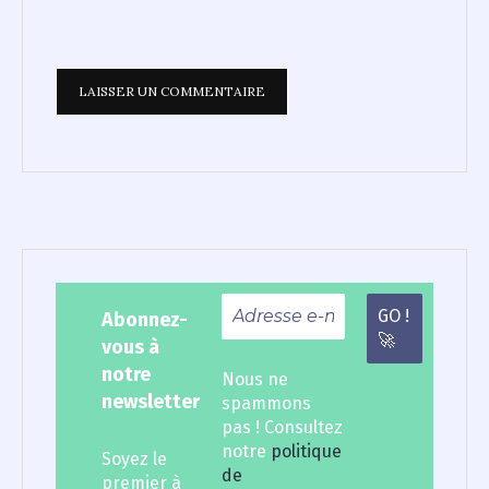
Abonnez-
vous à
notre
Nous ne
newsletter
spammons
pas ! Consultez
notre
politique
Soyez le
de
premier à