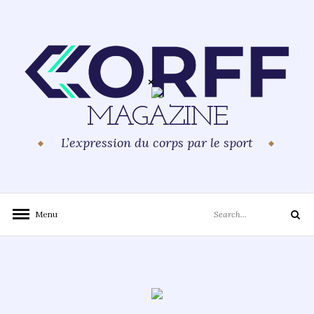
Skip
to
content
MAGAZINE
L’expression du corps par le sport
Search
Menu
Search
for: