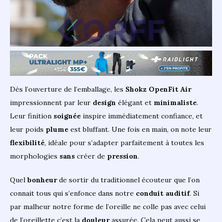
Dès l’ouverture de l’emballage, les
Shokz OpenFit Air
impressionnent par leur
design
élégant et
minimaliste
.
Leur finition
soignée
inspire immédiatement confiance, et
leur poids
plume
est bluffant. Une fois en main, on note leur
flexibilité
, idéale pour s’adapter parfaitement à toutes les
morphologies
sans
créer de
pression
.
Quel
bonheur
de sortir du traditionnel écouteur que l’on
connait tous qui s’enfonce dans notre
conduit
auditif
. Si
par malheur notre forme de l’oreille ne colle pas avec celui
de l’oreillette c’est la
douleur
assurée. Cela peut aussi se