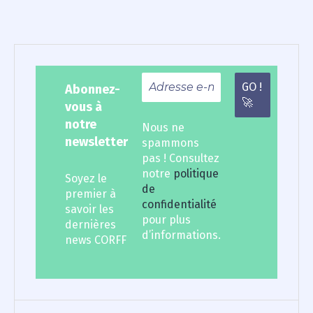
Abonnez-
vous à
notre
Nous ne
newsletter
spammons
pas ! Consultez
notre
politique
Soyez le
de
premier à
confidentialité
savoir les
pour plus
dernières
d’informations.
news CORFF